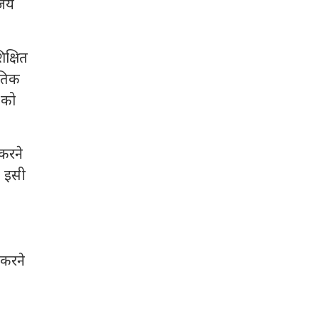
ंजय
िक्षित
ीतिक
 को
 करने
। इसी
 करने