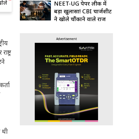
खोले
पनीर? ऐसे करें
क
NEET-UG पेपर लीक में
पहचान
बड़ा खुलासा! CBI चार्जशीट
ने खोले चौंकाने वाले राज
Advertisement
्रीय
ष्ट्र
ने
कर्ता
च
ी थी