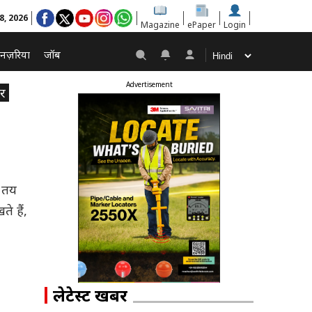
8, 2026
Magazine
ePaper
Login
नज़रिया
जॉब
Advertisement
फर
ा तय
ते हैं,
लेटेस्ट खबरें