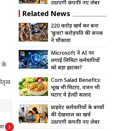
उठाएगी कंपनी! नए लेबर
कोड में बड़ा...
Related News
220 करोड़ खर्च कर बना
‘कुत्ता’! करोड़पति की सनक
ने चौंकाया
Microsoft ने AI पर
लगाई लिमिट! कर्मचारियों
 के
को बड़ा झटका?
Corn Salad Benefits:
ेतृत्व
भूख भी मिटाए, वजन भी
घटाए ये हेल्दी सलाद
प्राइवेट कर्मचारियों के बच्चों
की देखभाल का खर्च
Alert! कहीं आप भी
2
उठाएगी कंपनी! नए लेबर
›
सा!
तो नहीं खा रहे नकली
ब
कोड में बड़ा...