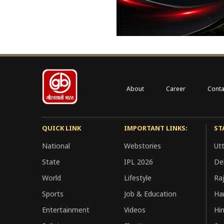
About
Career
Conta
QUICK LINK
IMPORTANT LINKS:
ST
National
Webstories
Ut
State
IPL 2026
Del
World
Lifestyle
Ra
Sports
Job & Education
Ha
Entertainment
Videos
Hi