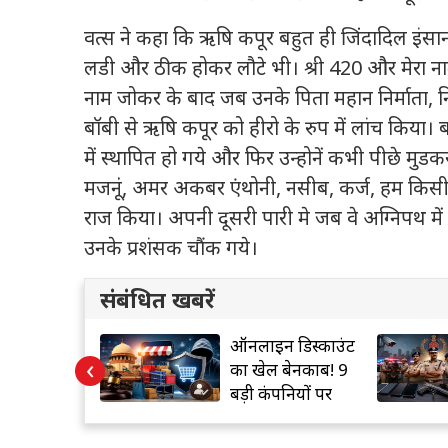
वत्स ने कहा कि ऋषि कपूर बहुत ही जिंदादिल इंसान 
लडी और ठीक होकर लौटे भी। श्री 420 और मेरा ना
नाम जोकर के बाद जब उनके पिता महान निर्माता, नि
बॉबी से ऋषि कपूर को हीरो के रुप में लांच किया। 
में स्थापित हो गये और फिर उन्होनें कभी पीछे मुडकर 
मजनूंं, अमर अकबर एंथोनी, नसीब, कर्ज, हम किसी से 
राज किया। अपनी दूसरी पारी मे जब वे अग्निपथ में
उनके प्रशंसक चौंक गये।
संबंधित खबरें
न डिस्काउंट
60 मिनट में स्नैचर
‹
 बेनकाब! 9
गिरफ्तार, दिल्ली
पनियों पर
पुलिस ने किया बड़ा
ई
खुलासा