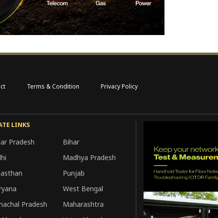
ct
Terms & Condition
Privacy Policy
ATE LINKS
tar Pradesh
Bihar
hi
Madhya Pradesh
jasthan
Punjab
ryana
West Bengal
machal Pradesh
Maharashtra