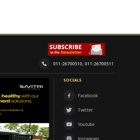
011-26700510
,
011-26700511
SOCIALS
Facebook
Twitter
Youtube
Instagram