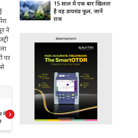
15 साल में एक बार खिलता
है यह डायमंड फूल, जानें
ई
राज
ेरा
र ने
ट्री
Advertisement
ैला
ों पर
से
र
दिल्ली पुलिस में बड़ा
›
मंड
एक्शन! 40 SHO
बदले, आखिर क्यों?
R
न