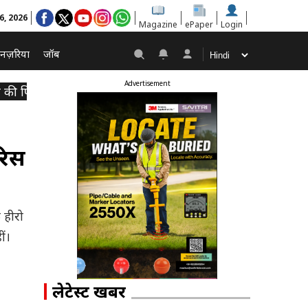
6, 2026
Magazine
ePaper
Login
नज़रिया
जॉब
Advertisement
ूर की फिल्मी विरासत के सच्चे वारिस थे ऋषि कपूर: शिक्षाविद् दयानं
रिस
 हीरो
ीं।
लेटेस्ट खबरें