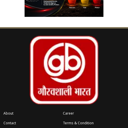
लंबे इंतजार का सामना करना पड़ा। घटना की जानकारी
मिलते ही रेलवे के तकनीकी और परिचालन विभाग के
अधिकारी सक्रिय हो गए।
रेलवे प्रशासन ने पूरे मामले की तकनीकी जांच शुरू कर दी है।
जांच रिपोर्ट आने के बाद यह स्पष्ट होगा कि ब्रेक सिस्टम में
खराबी किस वजह से आई और भविष्य में ऐसी घटनाओं की
पुनरावृत्ति रोकने के लिए क्या कदम उठाए जाएंगे। फिलहाल
ट्रेन को सुरक्षित रूप से आगे रवाना कर दिया गया है, लेकिन
घंटों तक फंसे यात्रियों के लिए यह सफर यादगार से ज्यादा
परेशानी भरा साबित हुआ।
About
Career
Contact
Terms & Condition