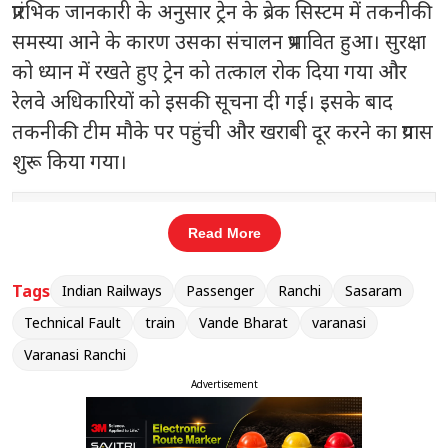
प्रारंभिक जानकारी के अनुसार ट्रेन के ब्रेक सिस्टम में तकनीकी
समस्या आने के कारण उसका संचालन प्रभावित हुआ। सुरक्षा
को ध्यान में रखते हुए ट्रेन को तत्काल रोक दिया गया और
रेलवे अधिकारियों को इसकी सूचना दी गई। इसके बाद
तकनीकी टीम मौके पर पहुंची और खराबी दूर करने का प्रयास
शुरू किया गया।
संबंधित खबरें
Read More
हेमंत सोरेन से SAIL CMD की मुलाकात,
‹
›
क्या होगा बड़ा निवेश?
Tags
Indian Railways
Passenger
Ranchi
Sasaram
Technical Fault
train
Vande Bharat
varanasi
Varanasi Ranchi
Advertisement
तकनीकी समस्या इतनी गंभीर थी कि ट्रेन करीब पांच घंटे
तक आगे नहीं बढ़ सकी। इस दौरान ट्रेन में सवार यात्रियों को