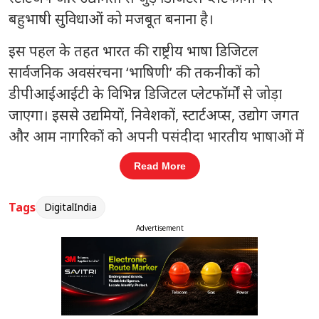
बहुभाषी सुविधाओं को मजबूत बनाना है।
इस पहल के तहत भारत की राष्ट्रीय भाषा डिजिटल
सार्वजनिक अवसंरचना ‘भाषिणी’ की तकनीकों को
डीपीआईआईटी के विभिन्न डिजिटल प्लेटफॉर्मों से जोड़ा
जाएगा। इससे उद्यमियों, निवेशकों, स्टार्टअप्स, उद्योग जगत
और आम नागरिकों को अपनी पसंदीदा भारतीय भाषाओं में
जानकारी और सेवाएं प्राप्त करने में सुविधा होगी। यह
Read More
व्यवस्था संविधान की आठवीं अनुसूची में शामिल 22 भाषाओं
में सेवाओं की पहुंच को बढ़ावा देने की दिशा में काम करेगी।
Tags
DigitalIndia
Advertisement
संबंधित खबरें
जीएनआईओटी में गरिमामय नमस्कार यूपी
‹
›
सम्मान 2026 संपन्न