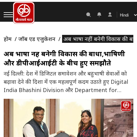
होम
जॉब एंड एजुकेशन
अब भाषा नहीं बनेगी विकास की ब
अब भाषा नहीं बनेगी विकास की बाधा,भाषिणी
और डीपीआईआईटी के बीच हुए समझौते
नई दिल्ली: देश में डिजिटल समावेशन और बहुभाषी सेवाओं को
बढ़ावा देने की दिशा में एक महत्वपूर्ण कदम उठाते हुए Digital
India Bhashini Division और Department for
Promotion of Industry and Internal Trade ने एक
समझौता ज्ञापन (MoU) पर हस्ताक्षर किए हैं। इस सहयोग का
उद्देश्य निवेश, उद्योग, स्टार्टअप और उद्यमिता से जुड़े डिजिटल
प्लेटफॉर्मों पर […]