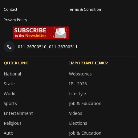
अपनी राय रख रहे हैं।
Contact
Terms & Condition
वक्फ (संशोधन) अधिनियम-2025 लागू होने के बाद अन्य
Privacy Policy
राज्यों में भी बोर्डों के पुनर्गठन की प्रक्रिया इसी दिशा में आगे
बढ़ सकती है। ऐसे में मध्य प्रदेश का यह कदम देशभर में वक्फ
बोर्डों की संरचना और कार्यप्रणाली को लेकर नई बहस का
011-26700510
,
011-26700511
आधार बन सकता है।
QUICK LINK
IMPORTANT LINKS:
National
Webstories
State
IPL 2026
World
Lifestyle
Sports
Job & Education
Entertainment
Videos
Religious
Elections
Auto
Job & Education