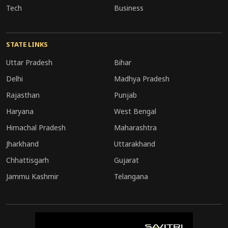
Tech
Business
STATE LINKS
Uttar Pradesh
Bihar
Delhi
Madhya Pradesh
Rajasthan
Punjab
Haryana
West Bengal
Himachal Pradesh
Maharashtra
Jharkhand
Uttarakhand
Chhattisgarh
Gujarat
Jammu Kashmir
Telangana