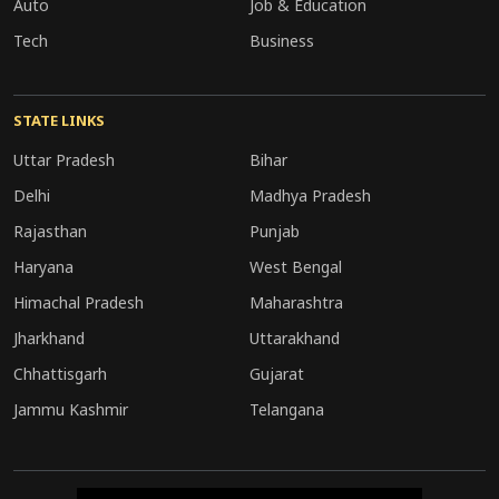
Auto
Job & Education
के लिए कड़े और पारदर्शी मानक तय करने के निर्देश दिए हैं,
Tech
Business
ताकि महत्वपूर्ण प्रतिष्ठानों की सुरक्षा अभेद्य रहे। साथ ही
अधिकारियों को चेतावनी दी गई है कि सुरक्षा और
STATE LINKS
आधुनिकीकरण से जुड़ी सभी चालू परियोजनाओं को
निर्धारित समय-सीमा के भीतर ही पूरा किया जाए।
Uttar Pradesh
Bihar
Delhi
Madhya Pradesh
Rajasthan
Punjab
Haryana
West Bengal
Himachal Pradesh
Maharashtra
Jharkhand
Uttarakhand
Chhattisgarh
Gujarat
Jammu Kashmir
Telangana