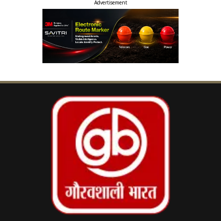
Advertisement
1. हाई-टेक होगा रेस्क्यू ऑपरेशन: ‘ह्यूमन लिफ्टिंग
ड्रोन’ पर विचार
बैठक में आपदा प्रबंधन को आधुनिक बनाने पर विशेष जोर
दिया गया। सीएम योगी ने निर्देश दिए कि जवानों के प्रशिक्षण
को और अधिक व्यावहारिक बनाया जाए और इसमें
अत्याधुनिक टेक्नोलॉजी का समावेश किया जाए। विशेष रूप
से संकट के समय दुर्गम स्थानों से लोगों को सुरक्षित निकालने
के लिए
SDRF में ह्यूमन लिफ्टिंग ड्रोन (Human
Lifting Drone)
के इस्तेमाल की संभावनाओं पर काम
करने को कहा गया है।
2. महिला सुरक्षा के लिए 3 नई PAC बटालियनें
जल्द