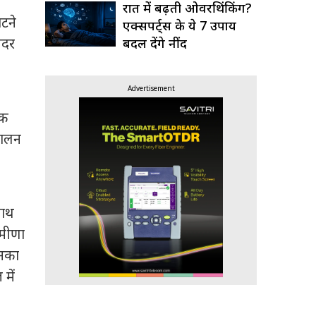
रात में बढ़ती ओवरथिंकिंग?
ंटने
एक्सपर्ट्स के ये 7 उपाय
ंदर
बदल देंगे नींद
Advertisement
पक
पालन
साथ
 मीणा
उनका
में