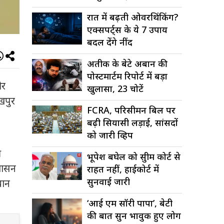
वायरल
रात में बढ़ती ओवरथिंकिंग?
एक्सपर्ट्स के ये 7 उपाय
बदल देंगे नींद
अतीक के बेटे अबान की
पोस्टमार्टम रिपोर्ट में बड़ा
और
खुलासा, 23 चोटें
खपुर
FCRA, परिसीमन बिल पर
बढ़ी सियासी लड़ाई, सांसदों
को जारी व्हिप
ी
भूपेश बघेल को सुप्रीम कोर्ट से
शासन
राहत नहीं, हाईकोर्ट में
सुनवाई जारी
चान
‘आई एम सॉरी पापा’, बेटी
की बात सुन भावुक हुए लोग