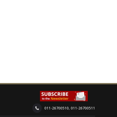
011-26700510
,
011-26700511