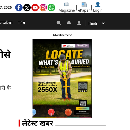
 7, 2026
Magazine
ePaper
Login
नज़रिया
जॉब
Advertisement
ोसे
ारी के
लेटेस्ट खबरें