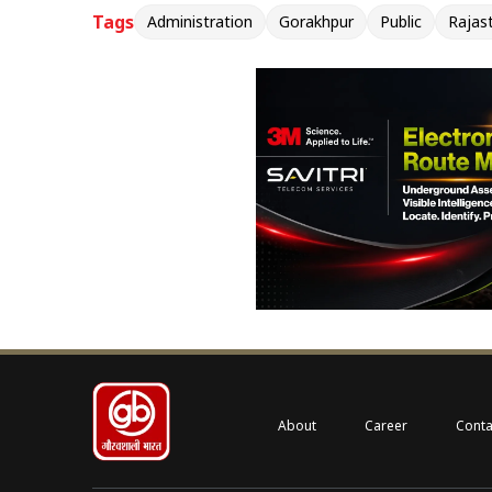
Tags
Administration
Gorakhpur
Public
Rajas
About
Career
Conta