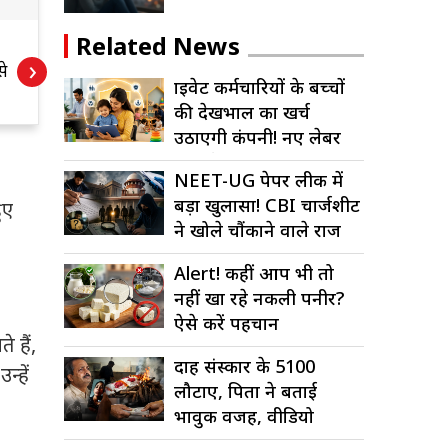
Related News
चंदौली के बृजेश राय
अ
›
े
की सफलता, जानिए
क
प्राइवेट कर्मचारियों के बच्चों
कैसे पहुंचे गृह मंत्रालय
म
की देखभाल का खर्च
तक
च
उठाएगी कंपनी! नए लेबर
कोड में बड़ा...
NEET-UG पेपर लीक में
बड़ा खुलासा! CBI चार्जशीट
ुए
ने खोले चौंकाने वाले राज
Alert! कहीं आप भी तो
नहीं खा रहे नकली पनीर?
ऐसे करें पहचान
े हैं,
दाह संस्कार के ₹5100
्हें
लौटाए, पिता ने बताई
भावुक वजह, वीडियो
वायरल