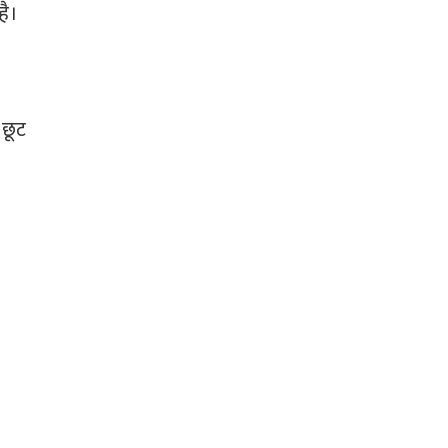
है।
छूट