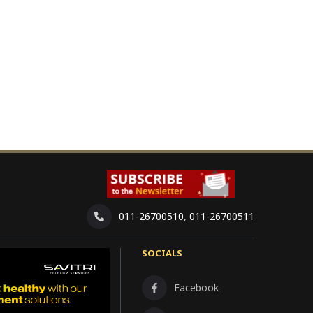
011-26700510
,
011-26700511
SOCIALS
Facebook