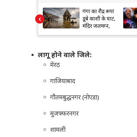
यूपी चुनाव में सपा-
गंगा का रौद्र रूप!
‹
कांग्रेस गठबंधन पर
डूबे काशी के घाट,
तेज हुई राजनीतिक
मंदिर जलमग्न,
हलचल
सख्ती बढ़ी
लागू होने वाले जिले:
मेरठ
गाजियाबाद
गौतमबुद्धनगर (नोएडा)
मुजफ्फरनगर
शामली