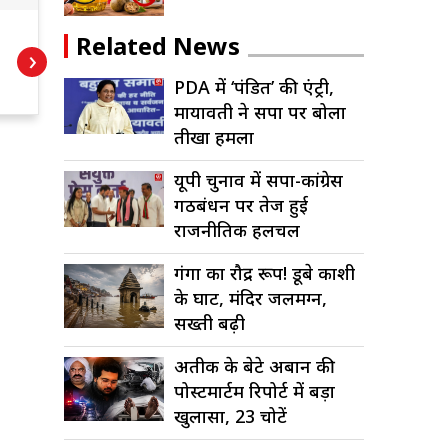
रामाशीष राय ने
PDA
Related News
›
छोड़ी RLD, जयंत
एंट
चौधरी को भेजा
सप
PDA में ‘पंडित’ की एंट्री,
सा
इस्तीफा पत्र
हम
मायावती ने सपा पर बोला
तीखा हमला
यूपी चुनाव में सपा-कांग्रेस
गठबंधन पर तेज हुई
राजनीतिक हलचल
गंगा का रौद्र रूप! डूबे काशी
के घाट, मंदिर जलमग्न,
सख्ती बढ़ी
अतीक के बेटे अबान की
पोस्टमार्टम रिपोर्ट में बड़ा
खुलासा, 23 चोटें