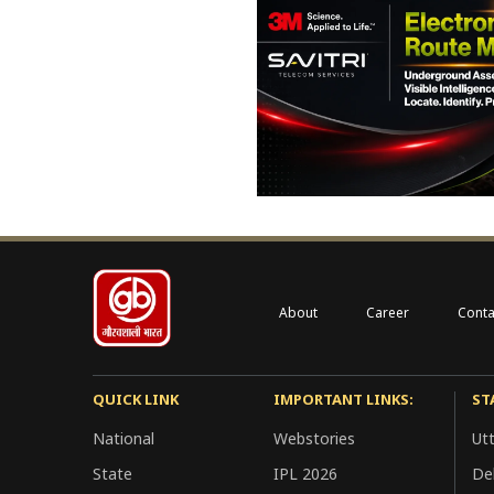
About
Career
Conta
QUICK LINK
IMPORTANT LINKS:
ST
National
Webstories
Ut
State
IPL 2026
Del