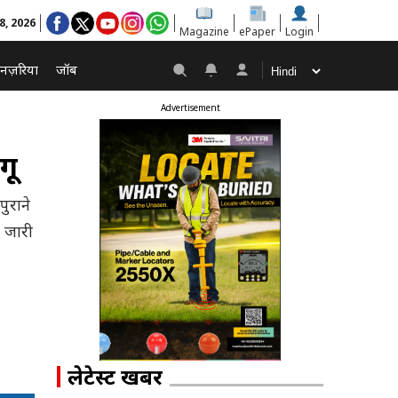
8, 2026
Magazine
ePaper
Login
नज़रिया
जॉब
Advertisement
गू
पुराने
 जारी
लेटेस्ट खबरें