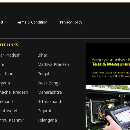
ct
Terms & Condition
Privacy Policy
ATE LINKS
tar Pradesh
Bihar
hi
Madhya Pradesh
jasthan
Punjab
ryana
West Bengal
machal Pradesh
Maharashtra
arkhand
Uttarakhand
hattisgarh
Gujarat
mmu Kashmir
Telangana