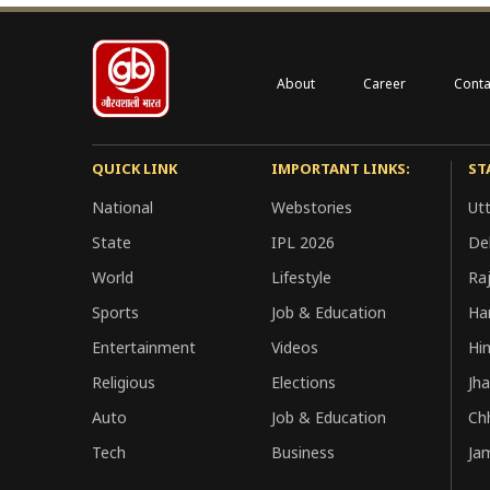
About
Career
Conta
QUICK LINK
IMPORTANT LINKS:
ST
National
Webstories
Ut
State
IPL 2026
Del
World
Lifestyle
Ra
Sports
Job & Education
Ha
Entertainment
Videos
Hi
Religious
Elections
Jh
Auto
Job & Education
Ch
Tech
Business
Ja