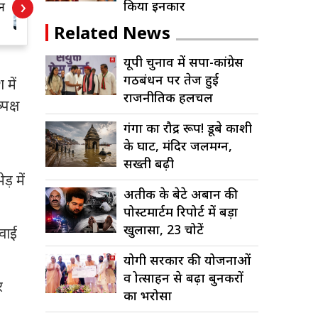
›
किया इनकार
ी
सुनाया कानून का
क
त्र
पाठ, न्यायिक प्रक्रिया
त
Related News
सर्वोपरि बताई
यूपी चुनाव में सपा-कांग्रेस
गठबंधन पर तेज हुई
 में
राजनीतिक हलचल
पक्ष
गंगा का रौद्र रूप! डूबे काशी
के घाट, मंदिर जलमग्न,
सख्ती बढ़ी
़ में
अतीक के बेटे अबान की
पोस्टमार्टम रिपोर्ट में बड़ा
खुलासा, 23 चोटें
वाई
योगी सरकार की योजनाओं
व प्रोत्साहन से बढ़ा बुनकरों
र
का भरोसा