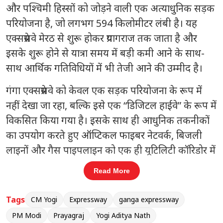
और पश्चिमी हिस्सों को जोड़ने वाली एक अत्याधुनिक सड़क
परियोजना है, जो लगभग 594 किलोमीटर लंबी है। यह
एक्सप्रेसवे मेरठ से शुरू होकर प्रयागराज तक जाता है और
इसके शुरू होने से यात्रा समय में बड़ी कमी आने के साथ-
साथ आर्थिक गतिविधियों में भी तेजी आने की उम्मीद है।
गंगा एक्सप्रेसवे को केवल एक सड़क परियोजना के रूप में
नहीं देखा जा रहा, बल्कि इसे एक “डिजिटल हाईवे” के रूप में
विकसित किया गया है। इसके साथ ही आधुनिक तकनीकों
का उपयोग करते हुए ऑप्टिकल फाइबर नेटवर्क, बिजली
लाइनों और गैस पाइपलाइन को एक ही यूटिलिटी कॉरिडोर में
शामिल किया गया है। इसका उद्देश्य भविष्य में सड़क को
Read More
बार-बार खोदने की जरूरत खत्म करना और पूरे नेटवर्क को
स्मार्ट इंफ्रास्ट्रक्चर में बदलना है। यूपी
पहले से ही भारत का
Tags
CM Yogi
Expressway
ganga expressway
सबसे बड़ा एक्सप्रेसवे नेटवर्क वाला राज्य माना जाता है। गंगा
PM Modi
Prayagraj
Yogi Aditya Nath