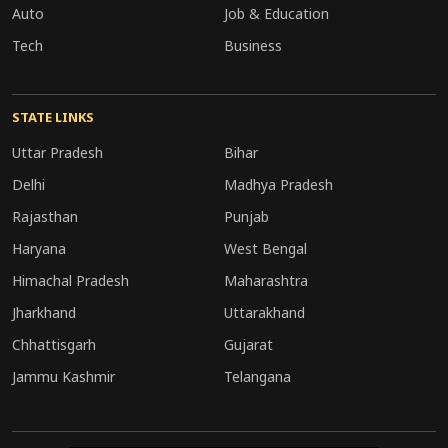
हुई है।
Auto
Job & Education
Tech
Business
STATE LINKS
Uttar Pradesh
Bihar
Delhi
Madhya Pradesh
Rajasthan
Punjab
डिजिटल इंफ्रास्ट्रक्चर और यूटिलिटी कॉरिडोर की
Haryana
West Bengal
खासियत
Himachal Pradesh
Maharashtra
Jharkhand
Uttarakhand
गंगा एक्सप्रेसवे की सबसे बड़ी विशेषता इसका 2 मीटर चौड़ा
Chhattisgarh
Gujarat
यूटिलिटी कॉरिडोर है। इस कॉरिडोर के भीतर ऑप्टिकल
Jammu Kashmir
Telangana
फाइबर, बिजली की लाइनें और गैस पाइपलाइन बिछाई जा
सकती हैं, जिससे सड़क को बार-बार खोदने की जरूरत नहीं
पड़ेगी। इस एक्सप्रेसवे के नीचे बिछाया गया डार्क फाइबर