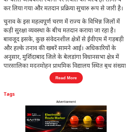
कर लिया गया और मतदान प्रक्रिया सुचारु रूप से जारी है।
चुनाव के इस महत्वपूर्ण चरण में राज्य के विभिन्न जिलों में
कड़ी सुरक्षा व्यवस्था के बीच मतदान कराया जा रहा है।
बावजूद इसके, कुछ संवेदनशील क्षेत्रों से ईवीएम में गड़बड़ी
और हल्के तनाव की खबरें सामने आईं। अधिकारियों के
अनुसार, मुर्शिदाबाद जिले के बेलडांगा विधानसभा क्षेत्र में
पारसालिका मदनमोहन प्राथमिक विद्यालय स्थित बूथ संख्या
156 पर ईवीएम में खराबी दर्ज की गई, जिसके चलते
Read More
मतदान को कुछ समय के लिए रोकना पड़ा।
Tags
संबंधित खबरें
Advertisement
 तक
लोक कल्याण मार्ग पर सियासी हलचल:
‹
›
केंद्रीय मंत्री जितेंद्र सिंह ने राहुल गांधी से की
मुलाकात