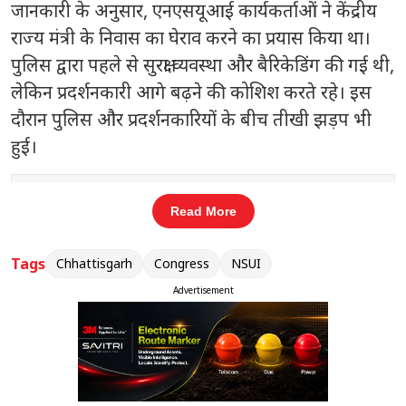
जानकारी के अनुसार, एनएसयूआई कार्यकर्ताओं ने केंद्रीय
राज्य मंत्री के निवास का घेराव करने का प्रयास किया था।
पुलिस द्वारा पहले से सुरक्षा व्यवस्था और बैरिकेडिंग की गई थी,
लेकिन प्रदर्शनकारी आगे बढ़ने की कोशिश करते रहे। इस
दौरान पुलिस और प्रदर्शनकारियों के बीच तीखी झड़प भी
हुई।
संबंधित खबरें
Read More
च,
छत्तीसगढ़ के 10 टोल प्लाजा पर बढ़ीं दरें,
‹
›
हाईवे सफर हुआ महंगा
Tags
Chhattisgarh
Congress
NSUI
Advertisement
मामले में भिलाई विधायक देवेंद्र यादव, एनएसयूआई के
राष्ट्रीय अध्यक्ष विनोद जाखड़, प्रदेश अध्यक्ष नीरज पांडेय, जिला