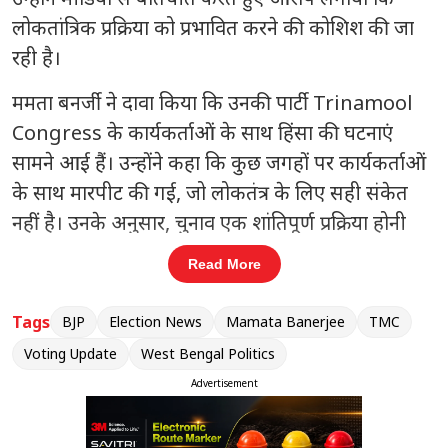
लोकतांत्रिक प्रक्रिया को प्रभावित करने की कोशिश की जा
रही है।
ममता बनर्जी ने दावा किया कि उनकी पार्टी
Trinamool
Congress
के कार्यकर्ताओं के साथ हिंसा की घटनाएं
सामने आई हैं। उन्होंने कहा कि कुछ जगहों पर कार्यकर्ताओं
के साथ मारपीट की गई, जो लोकतंत्र के लिए सही संकेत
नहीं है। उनके अनुसार, चुनाव एक शांतिपूर्ण प्रक्रिया होनी
चाहिए, लेकिन इसे बाधित करने की कोशिशें की जा रही हैं।
Read More
संबंधित खबरें
Tags
BJP
Election News
Mamata Banerjee
TMC
यूपी में आज मंत्रिमंडल विस्तार: 2027
Voting Update
West Bengal Politics
‹
›
ब
चुनाव से पहले बीजेपी का बड़ा दांव, नए
Advertisement
चेहरों को मिल सकती है जगह