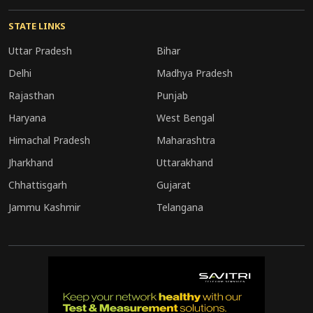
मतदाताओं से अपील की कि वे बिना किसी डर के अपने
मताधिकार का प्रयोग करें और लोकतंत्र को मजबूत बनाएं।
STATE LINKS
Uttar Pradesh
Bihar
Delhi
Madhya Pradesh
Rajasthan
Punjab
Haryana
West Bengal
Himachal Pradesh
Maharashtra
Jharkhand
Uttarakhand
Chhattisgarh
Gujarat
Jammu Kashmir
Telangana