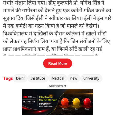
गंभीर संज्ञान लिया गया। डीयू कुलपति प्रो. योगेश सिंह ने
मामले की गंभीरता को देखते हुए एक कमेटी गठित करने का
सुझाव दिया जिसे ईसी ने स्वीकार कर लिया। ईसी ने इस बारे
में एक कमेटी का गठन किया है जो मामले को देखेगी।
विश्वविद्यालय में दाखिलों के दौरान कॉलेजों में खाली सीटों
को लेकर यह निर्णय लिया गया है कि जिन संयोजनों के लिए
प्राप्त प्राथमिकताएं कम हैं, या जिनमें सीटें खाली रह गई
हैं, उन पर कॉलेजों द्वारा पुनर्विचार किया जा सकता है।
हालांकि, कोई भी मौजूदा प्रोग्राम बंद नहीं किया जाएगा।
Read More
दिल्ली विश्वविद्यालय के मौरिस नगर में इंस्टीट्यूट ऑफ नैनो
Tags
Delhi
Institute
Medical
new
university
मेडिकल साइंसेज के लिए 174.20 करोड़ रुपये की लागत से
भवन निर्माण को भी डीयू ईसी में मंजूरी प्रदान की गई है।
Advertisement
सेंट स्टीफंस कॉलेज द्वारा शॉर्टलिस्टिंग मानदंड के
उल्लंघन पर ईसी ने लिया गंभीर संज्ञान