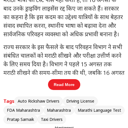
बाद उनके ड्राइविंग लाइसेंस रद्द किए जा सकते हैं। सरकार
का कहना है कि इस कदम का उद्देश्य यात्रियों के साथ बेहतर
संवाद स्थापित करना, स्थानीय भाषा को बढ़ावा देना और
सार्वजनिक परिवहन व्यवस्था को अधिक प्रभावी बनाना है।
राज्य सरकार के इस फैसले के बाद परिवहन विभाग ने सभी
संबंधित चालकों को मराठी सीखने और परीक्षा उत्तीर्ण करने
के लिए समय दिया है। विभाग ने पहले 15 अगस्त तक
मराठी सीखने की समय-सीमा तय की थी, जबकि 16 अगस्त
से नियमों का कड़ाई से पालन किए जाने की बात कही गई
Read More
है।
Tags
Auto Rickshaw Drivers
Driving License
संबंधित खबरें
FDA Maharashtra
Maharashtra
Marathi Language Test
महाराष्ट्र में मनोरंजन कर नहीं, मुंबई फिल्म
Pratap Sarnaik
Taxi Drivers
‹
›
ं
उद्योग की पहली पसंद: फडणवीस
Advertisement