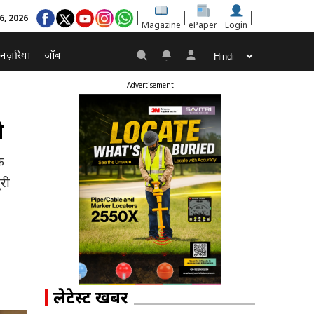
6, 2026
Magazine
ePaper
Login
नज़रिया
जॉब
Advertisement
ी
े
री
लेटेस्ट खबरें