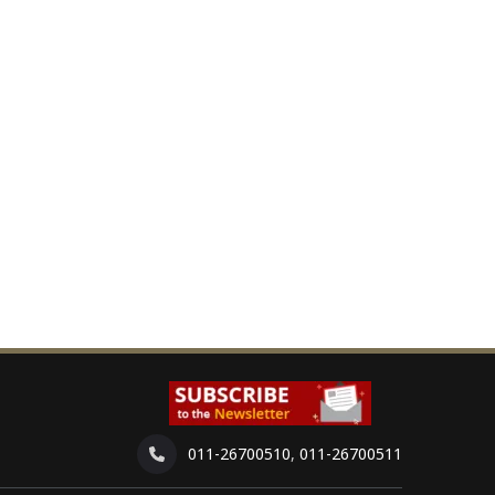
011-26700510
,
011-26700511