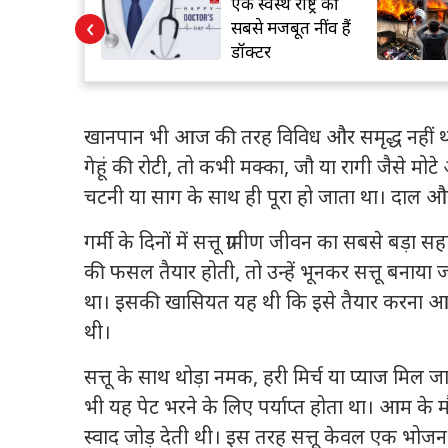
70 खत्म,
एक स्वस्थ राष्ट्र की
‹
बंगाल में बनी
सबसे मजबूत नींव हैं
… पीएम मोदी
डॉक्टर
मुखर्जी का
किया साकार
खानपान भी आज की तरह विविध और समृद्ध नहीं थ
गेहूं की रोटी, तो कभी मक्का, जौ या रागी जैसे
चटनी या साग के साथ ही पूरा हो जाता था। दाल औ
गर्मी के दिनों में सत्तू ग्रामीण जीवन का सबसे बड़
की फसल तैयार होती, तो उन्हें भूनकर सत्तू बनाय
था। इसकी खासियत यह थी कि इसे तैयार करना आसा
थी।
सत्तू के साथ थोड़ा नमक, हरी मिर्च या प्याज मिल
भी यह पेट भरने के लिए पर्याप्त होता था। आम क
स्वाद जोड़ देती थी। इस तरह सत्तू केवल एक भोजन 