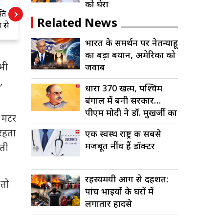
डॉ. अशोक भार्गव को
भ
को घेरा
›
्ति
विश्व हिन्दी परिषद
न
Related News
 से
का कार्यकारी सदस्य
ब
ार
मनोनीत करने पर
भारत के समर्थन पर नेतन्याहू
हार्दिक बधाई
का बड़ा बयान, अमेरिका को
भी
जवाब
,
धारा 370 खत्म, पश्चिम
बंगाल में बनी सरकार…
पीएम मोदी ने डॉ. मुखर्जी का
र मटर
सपना...
 रहता
एक स्वस्थ राष्ट्र की सबसे
मजबूत नींव हैं डॉक्टर
ोती
रहस्यमयी आग से दहशत:
 तो
पांच भाइयों के घरों में
लगातार हादसे