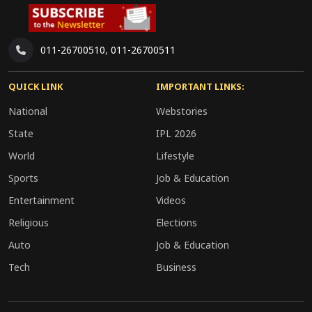
जताया कि जनता लोकतांत्रिक मूल्यों के आधार पर अपना
फैसला करेगी और आने वाले समय में राजनीतिक
परिस्थितियों में बदलाव देखने को मिलेगा। हालांकि, उत्तर
011-26700510
,
011-26700511
प्रदेश सरकार की ओर से सहनी के आरोपों पर तत्काल कोई
QUICK LINK
IMPORTANT LINKS:
आधिकारिक प्रतिक्रिया सामने नहीं आई है।
National
Webstories
State
IPL 2026
World
Lifestyle
Sports
Job & Education
Entertainment
Videos
Religious
Elections
Auto
Job & Education
Tech
Business