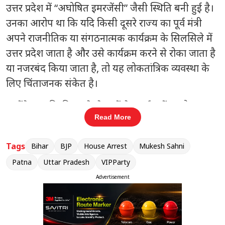
उत्तर प्रदेश में “अघोषित इमरजेंसी” जैसी स्थिति बनी हुई है।
उनका आरोप था कि यदि किसी दूसरे राज्य का पूर्व मंत्री
अपने राजनीतिक या संगठनात्मक कार्यक्रम के सिलसिले में
उत्तर प्रदेश जाता है और उसे कार्यक्रम करने से रोका जाता है
या नजरबंद किया जाता है, तो यह लोकतांत्रिक व्यवस्था के
लिए चिंताजनक संकेत है।
उन्होंने कहा कि विपक्ष के नेताओं के कार्यक्रमों पर रोक
Read More
लगाने और उनकी गतिविधियों को सीमित करने की कोशिश
यह दर्शाती है कि सरकार राजनीतिक विरोध से असहज है।
Tags
Bihar
BJP
House Arrest
Mukesh Sahni
सहनी ने दावा किया कि लोकतंत्र में सभी राजनीतिक दलों
Patna
Uttar Pradesh
VIPParty
और नेताओं को अपनी बात रखने तथा जनता के बीच जाने
Advertisement
का समान अधिकार होना चाहिए।
संबंधित खबरें