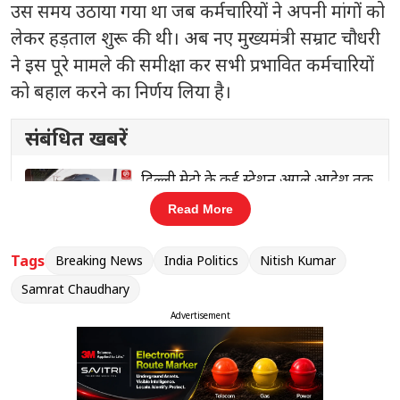
उस समय उठाया गया था जब कर्मचारियों ने अपनी मांगों को
लेकर हड़ताल शुरू की थी। अब नए मुख्यमंत्री सम्राट चौधरी
ने इस पूरे मामले की समीक्षा कर सभी प्रभावित कर्मचारियों
को बहाल करने का निर्णय लिया है।
संबंधित खबरें
 तक
लोक कल्याण मार्ग पर सियासी हलचल:
‹
›
केंद्रीय मंत्री जितेंद्र सिंह ने राहुल गांधी से की
Read More
मुलाकात
Tags
Breaking News
India Politics
Nitish Kumar
Samrat Chaudhary
जानकारी के अनुसार, फरवरी में राजस्व कर्मचारियों ने
Advertisement
अनिश्चितकालीन हड़ताल की शुरुआत की थी। इसके बाद
तत्कालीन मंत्री ने सख्त रुख अपनाते हुए इसे नियमों का
उल्लंघन बताया और कई चरणों में कर्मचारियों को सस्पेंड कर