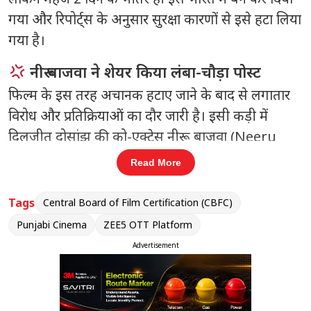
गया और रिपोर्ट्स के अनुसार सुरक्षा कारणों से इसे हटा लिया
गया है।
नीरू बाजवा ने शेयर किया लंबा-चौड़ा पोस्ट
फिल्म के इस तरह अचानक हटाए जाने के बाद से लगातार
विरोध और प्रतिक्रियाओं का दौर जारी है। इसी कड़ी में
दिलजीत दोसांझ की को-एक्ट्रेस नीरू बाजवा (Neeru
Bajwa) ने भी खुलकर अपना समर्थन और गुस्सा जाहिर
Read More
किया है। उन्होंने अपनी इंस्टाग्राम स्टोरी पर लिखा:
Tags
Central Board of Film Certification (CBFC)
संबंधित खबरें
Punjabi Cinema
ZEE5 OTT Platform
16 करोड़ बकाया, राजपाल यादव की
Advertisement
‹
›
संपत्तियां होंगी नीलाम