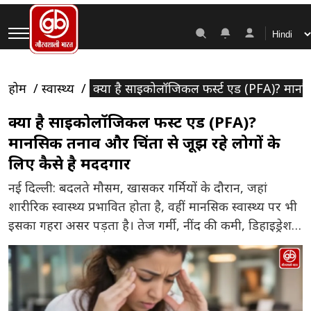
होम
स्वास्थ्य
क्या है साइकोलॉजिकल फर्स्ट एड (PFA)? मानसि
क्या है साइकोलॉजिकल फर्स्ट एड (PFA)?
मानसिक तनाव और चिंता से जूझ रहे लोगों के
लिए कैसे है मददगार
नई दिल्ली: बदलते मौसम, खासकर गर्मियों के दौरान, जहां
शारीरिक स्वास्थ्य प्रभावित होता है, वहीं मानसिक स्वास्थ्य पर भी
इसका गहरा असर पड़ता है। तेज गर्मी, नींद की कमी, डिहाइड्रेशन
और दैनिक जीवन के तनाव कई लोगों में चिंता, घबराहट,
चिड़चिड़ापन और उदासी जैसी समस्याएं बढ़ा सकते हैं। ऐसे समय
में ‘साइकोलॉजिकल फर्स्ट एड’ (Psychological […]