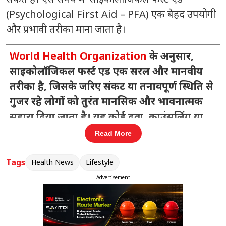
(Psychological First Aid – PFA) एक बेहद उपयोगी
और प्रभावी तरीका माना जाता है।
World Health Organization
के अनुसार,
साइकोलॉजिकल फर्स्ट एड एक सरल और मानवीय
तरीका है, जिसके जरिए संकट या तनावपूर्ण स्थिति से
गुजर रहे लोगों को तुरंत मानसिक और भावनात्मक
सहारा दिया जाता है। यह कोई दवा, काउंसलिंग या
मेडिकल थेरेपी नहीं है, बल्कि एक सहायक प्रतिक्रिया
Read More
(supportive response) है जो व्यक्ति को
सुरक्षित, शांत और आशावान महसूस कराने में मदद
Tags
Health News
Lifestyle
करती है।
Advertisement
संबंधित खबरें