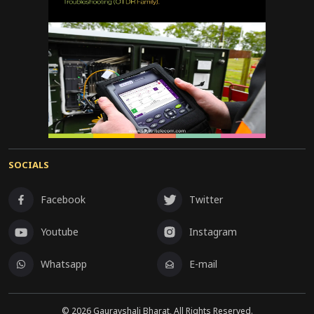
कोई व्यक्ति तनावग्रस्त या परेशान दिखे, तो तुरंत उसे
भावनात्मक समर्थन देना बहुत महत्वपूर्ण हो जाता है।
कुल मिलाकर, साइकोलॉजिकल फर्स्ट एड एक सरल लेकिन
बेहद प्रभावी तरीका है, जो मानसिक स्वास्थ्य को बेहतर
बनाने और संकट की स्थिति में लोगों को संभालने में अहम
भूमिका निभाता है।
SOCIALS
Facebook
Twitter
Youtube
Instagram
Whatsapp
E-mail
©
2026
Gauravshali Bharat, All Rights Reserved.