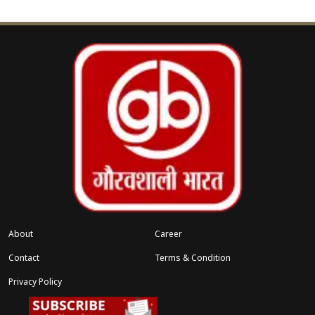
नुकसान की भरपाई करने की अनुमति दी है। यह अतिरिक्त
शुल्क उपभोक्ताओं से 12 मासिक किस्तों में वसूला जाएगा।
इसका सीधा असर आम लोगों की जेब पर पड़ेगा, क्योंकि मई
या जून से आने वाले बिजली बिलों में अतिरिक्त चार्ज जुड़
सकते हैं। हालांकि यह बढ़ोतरी एकमुश्त न होकर किस्तों में
लागू की जाएगी, जिससे उपभोक्ताओं पर अचानक ज्यादा
बोझ न पड़े।
विशेषज्ञों का मानना है कि यह कदम बिजली कंपनियों की
वित्तीय स्थिति सुधारने के लिए जरूरी है, लेकिन इससे आम
उपभोक्ताओं का मासिक खर्च जरूर बढ़ेगा।
About
Career
Contact
Terms & Condition
Privacy Policy