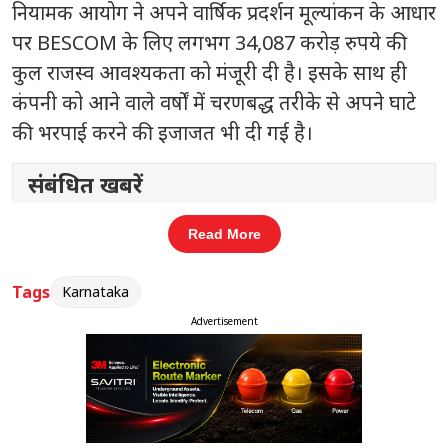
नियामक आयोग ने अपने वार्षिक प्रदर्शन मूल्यांकन के आधार
पर BESCOM के लिए लगभग 34,087 करोड़ रुपये की
कुल राजस्व आवश्यकता को मंजूरी दी है। इसके साथ ही
कंपनी को आने वाले वर्षों में चरणबद्ध तरीके से अपने घाटे
की भरपाई करने की इजाजत भी दी गई है।
संबंधित खबरें
बेंगलुरु में मतदाता सूची सर्वे में बड़ी गड़बड़ी
Read More
‹
›
ने
Tags
Karnataka
Advertisement
दरअसल, BESCOM ने वित्त वर्ष के दौरान 2,000 करोड़
रुपये से अधिक के घाटे की जानकारी दी थी। इस स्थिति को
देखते हुए KERC ने कंपनी को “ट्रू-अप चार्जेस” के जरिए इस