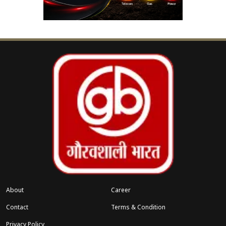
दौरान एक टोल प्लाजा पर यूपीआई के जरिए किया गया
भुगतान जांच का सबसे बड़ा सुराग बन गया। पुलिस ने
भुगतान से जुड़े मोबाइल नंबर और बैंक डिटेल्स निकालीं।
इसके आधार पर तकनीकी टीम ने संदिग्धों की लोकेशन ट्रैक
करनी शुरू की। जांच में सामने आया कि आरोपी वारदात के
बाद लगातार अपनी लोकेशन बदल रहे थे ताकि पुलिस को
भ्रमित किया जा सके। हालांकि डिजिटल ट्रांजैक्शन और
मोबाइल लोकेशन के जरिए पुलिस उनकी गतिविधियों पर
नजर बनाए हुए थी।
संबंधित खबरें
क्या आपके घर का तेल भी जहरीला है?
About
Career
‹
›
दगी
जांच में चौंकाने वाला खुलासा!
Contact
Terms & Condition
Privacy Policy