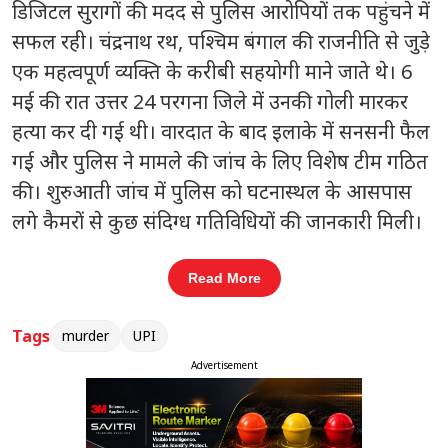
डिजिटल सुरागों की मदद से पुलिस आरोपियों तक पहुंचने में
सफल रही। चंद्रनाथ रथ, पश्चिम बंगाल की राजनीति से जुड़े
एक महत्वपूर्ण व्यक्ति के करीबी सहयोगी माने जाते थे। 6
मई की रात उत्तर 24 परगना जिले में उनकी गोली मारकर
हत्या कर दी गई थी। वारदात के बाद इलाके में सनसनी फैल
गई और पुलिस ने मामले की जांच के लिए विशेष टीम गठित
की। शुरुआती जांच में पुलिस को घटनास्थल के आसपास
लगे कैमरों से कुछ संदिग्ध गतिविधियों की जानकारी मिली।
सीसीटीवी फुटेज में एक सिल्वर रंग की कार और दूसरी गाड़ी
Read More
लगातार रथ की एसयूवी के आसपास दिखाई दीं। पुलिस ने
जब इन वाहनों की गतिविधियों को ट्रैक करना शुरू किया तो
Tags
murder
UPI
पता चला कि दोनों कारें कई टोल प्लाजा से होकर गुजरी थीं।
Advertisement
इसके बाद जांच का फोकस टोल प्लाजा के रिकॉर्ड पर केंद्रित
किया गया। पुलिस टीम ने अलग-अलग टोल प्लाजा के
सीसीटीवी फुटेज और भुगतान संबंधी जानकारी जुटाई। इसी