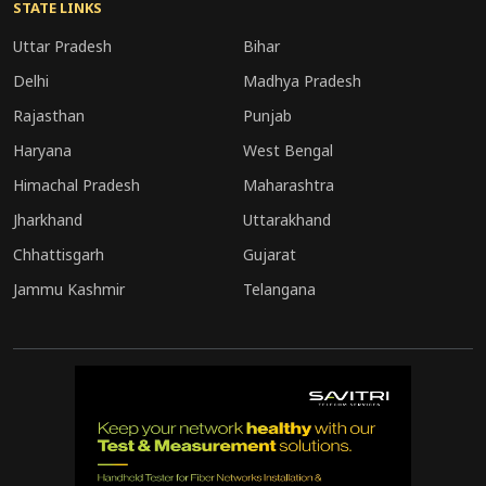
STATE LINKS
सामान्य रहता है और खरीफ फसल की बुवाई में तेजी आती
Uttar Pradesh
Bihar
है, तो आने वाले महीनों में प्याज की आपूर्ति संतुलित बनी
Delhi
Madhya Pradesh
रहने की संभावना है।
Rajasthan
Punjab
Haryana
West Bengal
Himachal Pradesh
Maharashtra
Jharkhand
Uttarakhand
Chhattisgarh
Gujarat
Jammu Kashmir
Telangana