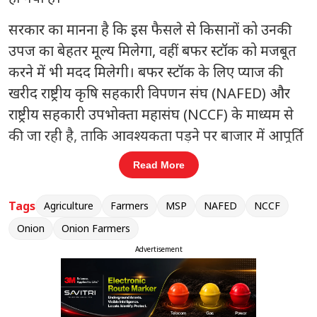
सरकार का मानना है कि इस फैसले से किसानों को उनकी
उपज का बेहतर मूल्य मिलेगा, वहीं बफर स्टॉक को मजबूत
करने में भी मदद मिलेगी। बफर स्टॉक के लिए प्याज की
खरीद राष्ट्रीय कृषि सहकारी विपणन संघ (NAFED) और
राष्ट्रीय सहकारी उपभोक्ता महासंघ (NCCF) के माध्यम से
की जा रही है, ताकि आवश्यकता पड़ने पर बाजार में आपूर्ति
बढ़ाकर कीमतों को नियंत्रित रखा जा सके।
Read More
संबंधित खबरें
Tags
Agriculture
Farmers
MSP
NAFED
NCCF
और
काजू से करी पत्ते तक… दुनिया अब भारत
Onion
Onion Farmers
‹
›
के तय मानकों पर करेगी भरोसा
Advertisement