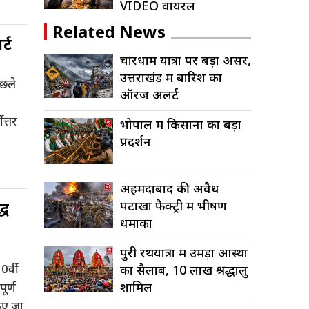
VIDEO वायरल
Related News
्ट
चारधाम यात्रा पर बड़ा असर,
उत्तराखंड में बारिश का
िछले
ऑरेंज अलर्ट
त्तर
भोपाल में किसानों का बड़ा
प्रदर्शन
अहमदाबाद की अवैध
्ध
पटाखा फैक्ट्री में भीषण
धमाका
पुरी रथयात्रा में उमड़ा आस्था
0वीं
का सैलाब, 10 लाख श्रद्धालु
शामिल
ूर्ण
िए जा