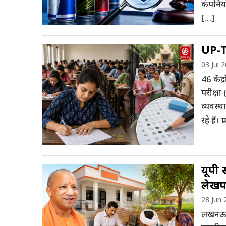
कंपनियो
[…]
UP-T
03 Jul 
46 केंद
परीक्ष
व्यवस्थ
रहे हैं
यूपी 
लेख
28 Jun 
लखनऊ : उ