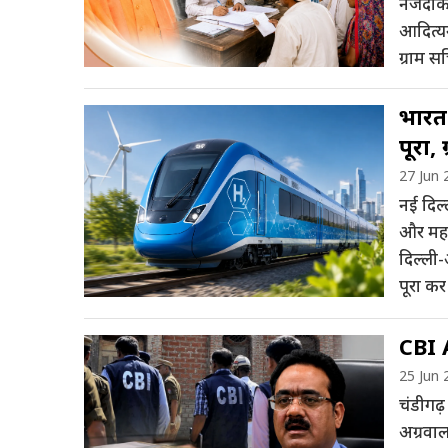
नजदीक उ
आदित्यना
ग्राम स
भारत 
पूरा,
27 Jun 
नई दिल
और महत्
दिल्ली-
पूरा कर
CBI A
25 Jun 
चंडीगढ़
अग्रवाल