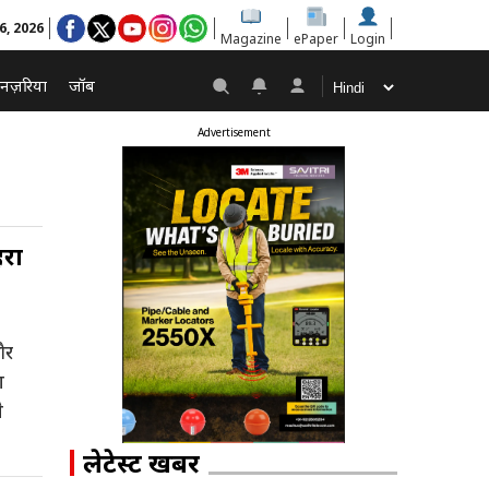
6, 2026
Magazine
ePaper
Login
नज़रिया
जॉब
Advertisement
हरा
और
ा
े
लेटेस्ट खबरें