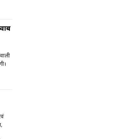
जवाब
े वाली
गी।
एवं
ग,