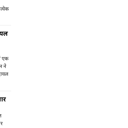
रत्येक
रायल
ें एक
न ने
्रायल
तार
ज
ार