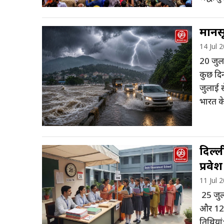
मानसू
14 Jul 
20 जुला
कुछ दिन
जुलाई स
भारत के
दिल्ल
प्रवे
11 Jul 
25 जुल
और 12वी
तिथिया