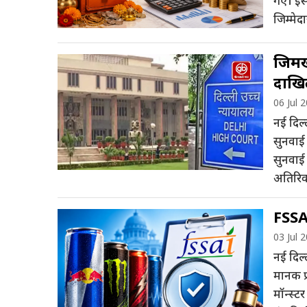
गए। इसक
जिम्मेद
जिमखा
दाखि
06 Jul 
नई दिल्
सुनवाई
सुनवाई
अतिरिक
FSSAI
03 Jul 
नई दिल्ल
मानक प्
मॉन्स्ट