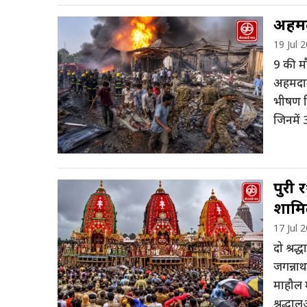
अहमद
19 Jul 
9 की म
अहमदाबा
भीषण व
जिनमें
पुरी 
शाम
17 Jul 
दो श्रद
जगन्नाथ
माहौल म
श्रद्धा