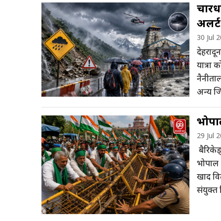
चारधा
अलर्ट
30 Jul 
देहरादू
यात्रा 
नैनीता
अन्य जि
भोपाल
29 Jul 
बैरिकेड
भोपाल 
खाद वित
संयुक्त