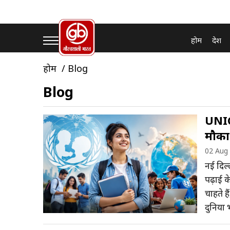
होम
देश
होम
Blog
Blog
UNIC
मौका
02 Aug
नई दिल्
पढ़ाई क
चाहते ह
दुनिया भ