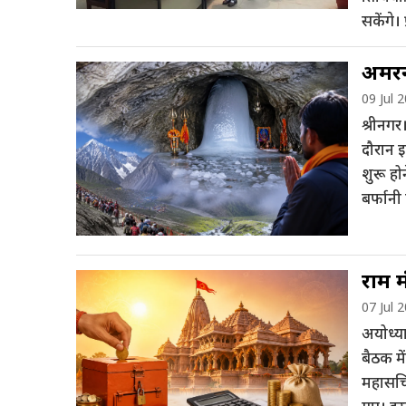
सकेंगे।
अमरना
09 Jul 
श्रीनगर
दौरान इ
शुरू हो
बर्फान
राम म
07 Jul 
अयोध्या
बैठक मे
महासचिव