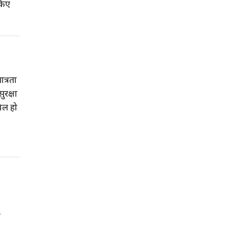
 किए
ात्रता
रक्षा
मिल हो
े